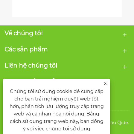
Về chúng tôi
Các sản phẩm
Liên hệ chúng tôi
THEO CHÚNG TÔI
X
Chúng tôi sử dụng cookie để cung cấp
cho bạn trải nghiệm duyệt web tốt
hơn, phân tích lưu lượng truy cập trang
web và cá nhân hóa nội dung. Bằng
cách sử dụng trang web này, bạn đồng
Bản quyền © 2026 Công ty TNHH Bao bì Ôn Châu Qide.
ý với việc chúng tôi sử dụng
Mọi quyền được bảo lưu.