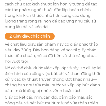
cách chu đáo: kích thước lớn hơn lý tưởng để tạo
các tác phẩm nghệ thuật độc lập, hoàn chỉnh,
trong khi kích thước nhỏ hơn cung cấp dung
lượng trang rộng rãi hơn để đáp ứng nhu cầu sử
dụng lâu dài và kéo dài.
2. Giấy dày, chắc chắn
Về chất liệu giấy, sản phẩm này có giấy phác thảo
siêu dày 300g. Dày hơn đáng kể so với giấy phác
thảo tiêu chuẩn, nó có độ bền và khả năng phục
hồi vượt trội.
Nó có thể chịu được việc xếp lớp và tẩy lặp đi lặp lại
điển hình của công việc bút chì và than, đồng thời
xử lý các kỹ thuật truyền thông ướt khác nhau—
chẳng hạn như rửa màu nước và xếp lớp bút đánh
dấu—mà không bị nhòe, vênh hoặc rách.
Giấy có kết cấu mịn, cân đối, đảm bảo màu sắc
đồng đều và nét bút mượt mà; nó vừa thân thiện