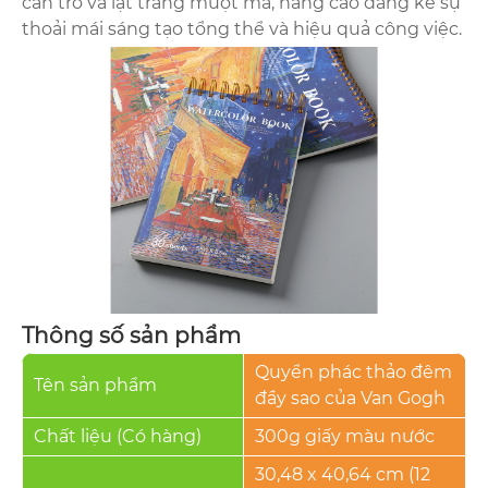
cản trở và lật trang mượt mà, nâng cao đáng kể sự
thoải mái sáng tạo tổng thể và hiệu quả công việc.
Thông số sản phẩm
Quyển phác thảo đêm
Tên sản phẩm
đầy sao của Van Gogh
Chất liệu (Có hàng)
300g giấy màu nước
30,48 x 40,64 cm (12