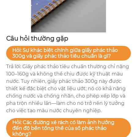
Câu hỏi thường gặp
Hỏi: Sự khác biệt chính giữa giấy phác thảo
300g và giấy phác thảo tiêu chuẩn là gì?
Trả lời: Giấy phác thảo tiêu chuẩn thường chỉ nặng
100–160g và không thể chịu được kỹ thuật màu
nước. Tuy nhiên, giấy phác thảo 300g này được
thiết kế đặc biệt cho vật liệu ướt; nó có khả năng
chống nước và chống nhăn, cho phép xếp lớp và
pha trộn nhiều lần—làm cho nó trở nên lý tưởng
cho việc tạo màu nước chuyên nghiệp.
Hỏi: Các đường xé rách có làm ảnh hưởng
đến độ bền tổng thể của sổ phác thảo
không?